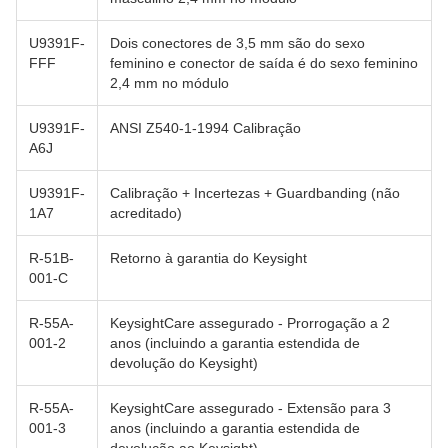
U9391F-
Dois conectores de 3,5 mm são do sexo
FFF
feminino e conector de saída é do sexo feminino
2,4 mm no módulo
U9391F-
ANSI Z540-1-1994 Calibração
A6J
U9391F-
Calibração + Incertezas + Guardbanding (não
1A7
acreditado)
R-51B-
Retorno à garantia do Keysight
001-C
R-55A-
KeysightCare assegurado - Prorrogação a 2
001-2
anos (incluindo a garantia estendida de
devolução do Keysight)
R-55A-
KeysightCare assegurado - Extensão para 3
001-3
anos (incluindo a garantia estendida de