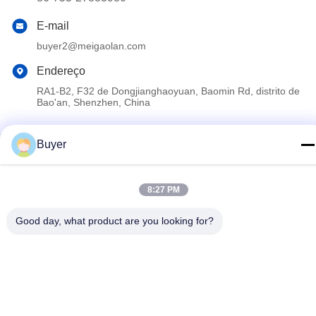
E-mail
buyer2@meigaolan.com
Endereço
RA1-B2, F32 de Dongjianghaoyuan, Baomin Rd, distrito de
Bao'an, Shenzhen, China
Buyer
Política de Privacidade
|
Mapa do Site
China Boa Qualidade Analisador de espectro do RF Fornecedor.
Copyright © 2023-2026 Shenzhen Meigaolan Electronic
8:27 PM
Instrument Co. Ltd Todos os direitos reservados.
Good day, what product are you looking for?