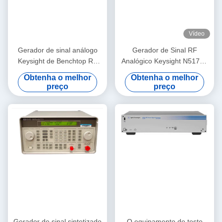
Vídeo
Gerador de sinal análogo
Gerador de Sinal RF
Keysight de Benchtop RF
Analógico Keysight N5171B
Agilent E8257D PSG
EXG X-Series 9 kHz a 6 GHz
Obtenha o melhor
Obtenha o melhor
Montagem em
preço
preço
Rack/Bancada Custo-Efetivo
Gerador de sinal sintetizado
O equipamento de teste