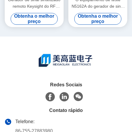
remoto Keysight do RF
N5162A do gerador de sinal
Agilent 8648B 9kHz-
da radiofrequência de
Obtenha o melhor
Obtenha o melhor
2000MHz
Keysight Agilent MXG
preço
preço
COMEU
Redes Sociais
Contato rápido
Telefone:
86-755-27883980