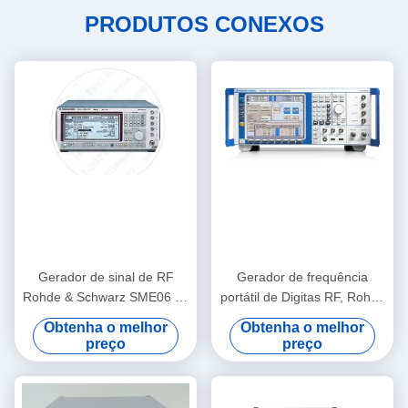
PRODUTOS CONEXOS
Gerador de sinal de RF
Gerador de frequência
Rohde & Schwarz SME06 de
portátil de Digitas RF, Rohde
5 kHz a 6 GHz com Fator de
e Schwarz SMU200A
Obtenha o melhor
Obtenha o melhor
Forma de Benchtop e
preço
preço
Modulação Digital