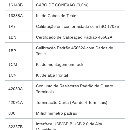
16143B
CABO DE CONEXÃO (0,6m)
16338A
Kit de Cabos de Teste
1A7
Calibração em conformidade com ISO 17025
1BN
Certificado de Calibração Padrão 45662A
Calibração Padrão 45662A com Dados de
1BP
Teste
1CM
Kit de montagem em rack
1CN
Kit de alça frontal
Conjunto de Resistores Padrão de Quatro
42030A
Terminais
42091A
Terminação Curta (Par de 4 Terminais)
800
Milliohmímetro padrão
Interface USB/GPIB USB 2.0 de Alta
82357B
Velocidade