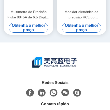
Multímetro de Precisão
Medidor eletrônico da
Fluke 8845A de 6.5 Dígitos
precisão RCL do
com Precisão DC de
equipamento do teste e de
Obtenha o melhor
Obtenha o melhor
0.0024% e Gravador Sem
medida de Keysight Agilent
preço
preço
Papel Trendplot
E4980A
Redes Sociais
Contato rápido