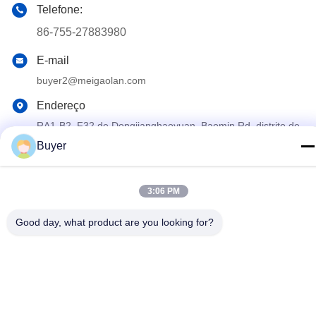
Telefone:
86-755-27883980
E-mail
buyer2@meigaolan.com
Endereço
RA1-B2, F32 de Dongjianghaoyuan, Baomin Rd, distrito de
Bao'an, Shenzhen, China
Buyer
Política de Privacidade
|
Mapa do Site
3:06 PM
China Boa Qualidade Analisador de espectro do RF Fornecedor.
Copyright © 2023-2026 Shenzhen Meigaolan Electronic
Good day, what product are you looking for?
Instrument Co. Ltd Todos os direitos reservados.