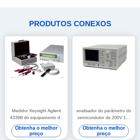
PRODUTOS CONEXOS
Medidor Keysight Agilent
analisador do parâmetro do
4339B do equipamento de
semicondutor de 200V 1A,
medida da C.C. 10MS
Keysight prático Agilent
Obtenha o melhor
Obtenha o melhor
Electronic Test And
4155C
preço
preço