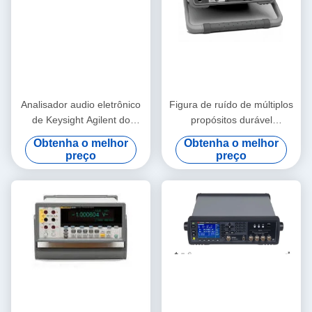
Analisador audio eletrônico
Figura de ruído de múltiplos
de Keysight Agilent do
propósitos durável
equipamento do teste e de
analisador, 10MHz-26.5GHz
Obtenha o melhor
Obtenha o melhor
medida de U8903A
Keysight Agilent N8975A
preço
preço