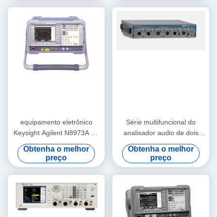
equipamento eletrônico
Série multifuncional do
Keysight Agilent N8973A do
analisador audio de dois
teste 10MHz-3GHz e de
canais APx515B da precisão
Obtenha o melhor
Obtenha o melhor
medida
preço
preço