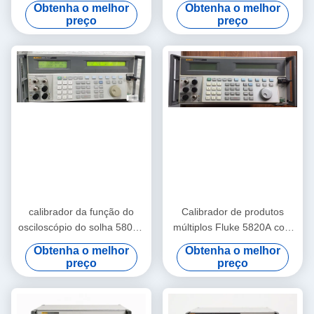
5502A multi
de Multiscene 600
Obtenha o melhor
Obtenha o melhor
megahertz
preço
preço
calibrador da função do
Calibrador de produtos
osciloscópio do solha 5800A
múltiplos Fluke 5820A com
cálculo automático do erro
largura de banda de 600
Obtenha o melhor
Obtenha o melhor
do medidor do multi
MHz e 2,1 GHz Calibrador
preço
preço
de osciloscópio de cinco
canais