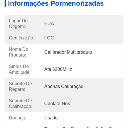
Informações Pormenorizadas
Lugar De
EUA
Origem:
Certificação:
FCC
Nome Do
Calibrador Multiproduto
Produto:
Sinais De
Até 3200MHz
Amplitude:
Suporte De
Apenas Calibração
Reparo:
Suporte De
Contate-Nos
Calibração:
Doença:
Usado