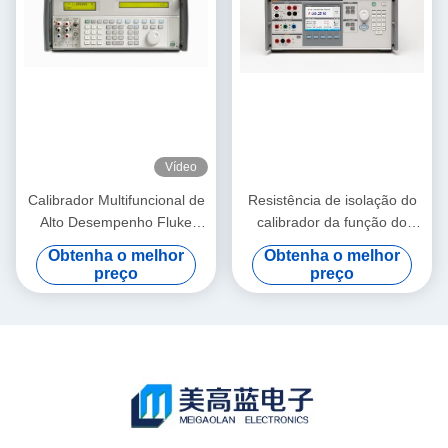
Vídeo
Calibrador Multifuncional de
Resistência de isolação do
Alto Desempenho Fluke
calibrador da função do
5522A com Ampla Cobertura
solha 5320A flexível multi
Obtenha o melhor
Obtenha o melhor
de Carga de Trabalho e
preço
preço
Design Transportável