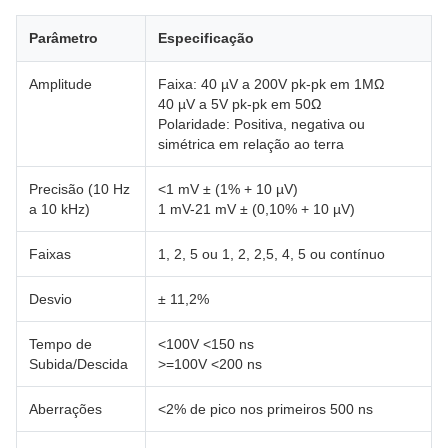
Parâmetro
Especificação
Amplitude
Faixa: 40 µV a 200V pk-pk em 1MΩ
40 µV a 5V pk-pk em 50Ω
Polaridade: Positiva, negativa ou
simétrica em relação ao terra
Precisão (10 Hz
<1 mV ± (1% + 10 µV)
a 10 kHz)
1 mV-21 mV ± (0,10% + 10 µV)
Faixas
1, 2, 5 ou 1, 2, 2,5, 4, 5 ou contínuo
Desvio
± 11,2%
Tempo de
<100V <150 ns
Subida/Descida
>=100V <200 ns
Aberrações
<2% de pico nos primeiros 500 ns