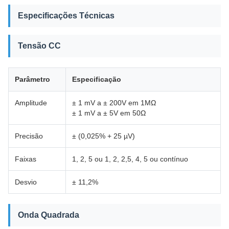
Especificações Técnicas
Tensão CC
Parâmetro
Especificação
Amplitude
± 1 mV a ± 200V em 1MΩ
± 1 mV a ± 5V em 50Ω
Precisão
± (0,025% + 25 µV)
Faixas
1, 2, 5 ou 1, 2, 2,5, 4, 5 ou contínuo
Desvio
± 11,2%
Onda Quadrada