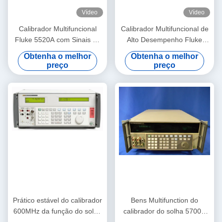
Vídeo
Vídeo
Calibrador Multifuncional
Calibrador Multifuncional de
Fluke 5520A com Sinais de
Alto Desempenho Fluke
Amplitude de 600 MHz,
5730A com Sinais de
Obtenha o melhor
Obtenha o melhor
Interface RS-232 e Condição
Amplitude de 600 MHz e
preço
preço
de Usado
Condição de Pré-Usado
Prático estável do calibrador
Bens Multifunction do
600MHz da função do solha
calibrador do solha 5700A