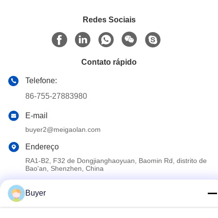
Redes Sociais
Contato rápido
Telefone:
86-755-27883980
E-mail
buyer2@meigaolan.com
Endereço
RA1-B2, F32 de Dongjianghaoyuan, Baomin Rd, distrito de
Bao'an, Shenzhen, China
Buyer
Política de Privacidade
|
Mapa do Site
China Boa Qualidade Analisador de espectro do RF Fornecedor.