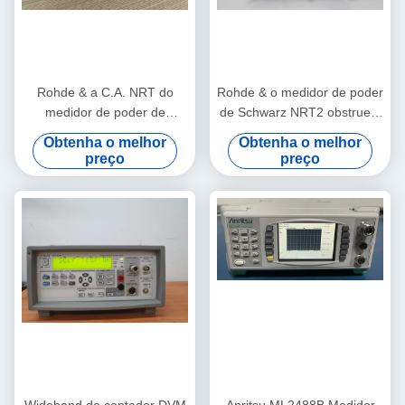
Rohde & a C.A. NRT do
Rohde & o medidor de poder
medidor de poder de
de Schwarz NRT2 obstruem
Schwarz RF fornecem o
dentro prático de múltiplos
Obtenha o melhor
Obtenha o melhor
ônibus de 400 megahertz
propósitos
preço
preço
IEEE