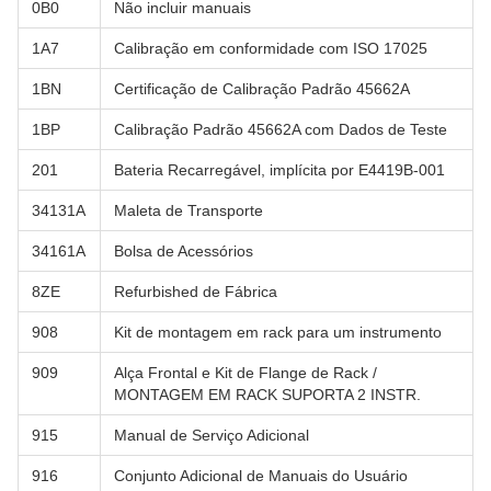
0B0
Não incluir manuais
1A7
Calibração em conformidade com ISO 17025
1BN
Certificação de Calibração Padrão 45662A
1BP
Calibração Padrão 45662A com Dados de Teste
201
Bateria Recarregável, implícita por E4419B-001
34131A
Maleta de Transporte
34161A
Bolsa de Acessórios
8ZE
Refurbished de Fábrica
908
Kit de montagem em rack para um instrumento
909
Alça Frontal e Kit de Flange de Rack /
MONTAGEM EM RACK SUPORTA 2 INSTR.
915
Manual de Serviço Adicional
916
Conjunto Adicional de Manuais do Usuário