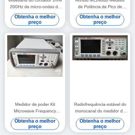
Wideband do contador DVM
Anritsu ML2488B Medidor
20GHz da micro-ondas do
de Potência de Pico de
medidor de poder de Agilent
Banda Larga com Largura
Obtenha o melhor
Obtenha o melhor
53147A RF ultra
de Banda de Vídeo de 400
preço
preço
MHz, Entrada de Canal
Duplo e Taxa de
Amostragem de 64 Ms/s
Medidor de poder Kit
Radiofrequência estável do
Microwave Frequency
monocanal do medidor de
Counter Rackmount de
poder de N1914A Agilent
Obtenha o melhor
Obtenha o melhor
N1913A Agilent RF
preço
preço