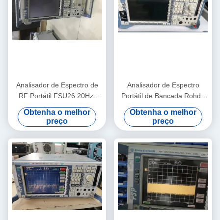
Analisador de Espectro de
Analisador de Espectro
RF Portátil FSU26 20Hz-
Portátil de Bancada Rohde
26.5GHz Usado Rohde And
and Schwarz FSP40 com
Obtenha o melhor
Obtenha o melhor
Schwarz
Faixa de 9 KHz a 40 GHz e
preço
preço
Nível de Ruído de -155 dBm