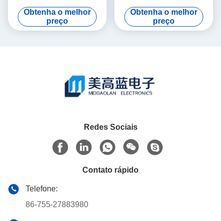
FSP7 de 9 KHz a 7 GHz
Schwarz FSP13 com Faixa
Obtenha o melhor
Obtenha o melhor
Portátil de Bancada com
de Frequência de 9 KHz a
preço
preço
Nível de Ruído de -155 dBm
13 GHz e Nível de Ruído de
-155 dBm
Redes Sociais
Contato rápido
Telefone:
86-755-27883980