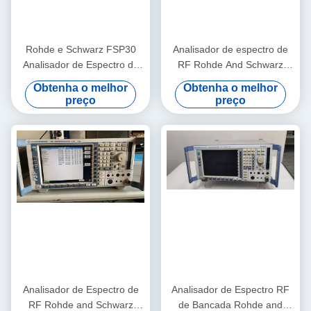
Rohde e Schwarz FSP30
Analisador de espectro de
Analisador de Espectro de
RF Rohde And Schwarz
RF de 9 KHz a 30 GHz com
FSP3 Analisador prático de
Obtenha o melhor
Obtenha o melhor
nível de ruído de -155 dBm
frequência de RF
preço
preço
e testado pré-propriedade
Analisador de Espectro de
Analisador de Espectro RF
RF Rohde and Schwarz
de Bancada Rohde and