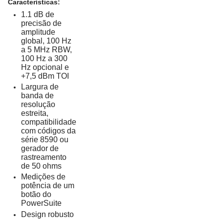
Características:
1.1 dB de
precisão de
amplitude
global, 100 Hz
a 5 MHz RBW,
100 Hz a 300
Hz opcional e
+7,5 dBm TOI
Largura de
banda de
resolução
estreita,
compatibilidade
com códigos da
série 8590 ou
gerador de
rastreamento
de 50 ohms
Medições de
potência de um
botão do
PowerSuite
Design robusto