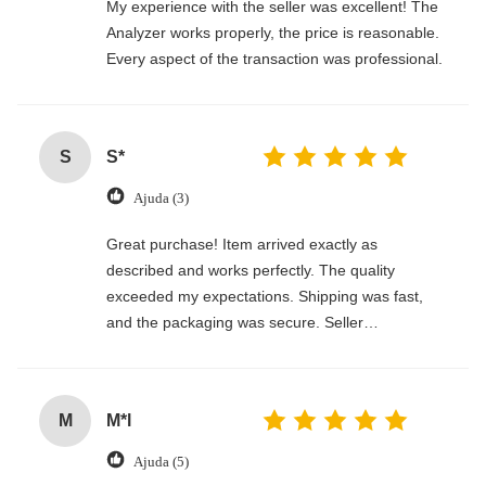
My experience with the seller was excellent! The
Analyzer works properly, the price is reasonable.
Every aspect of the transaction was professional.
S
S*
Ajuda (3)
Great purchase! Item arrived exactly as
described and works perfectly. The quality
exceeded my expectations. Shipping was fast,
and the packaging was secure. Seller
communicated clearly and made the whole
process smooth. Would definitely buy again!
M
M*l
Ajuda (5)