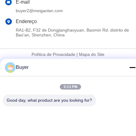
E-mail
buyer2@meigaolan.com
Endereço
RA1-B2, F32 de Dongjianghaoyuan, Baomin Rd, distrito de
Bao'an, Shenzhen, China
Política de Privacidade
|
Mapa do Site
China Boa Qualidade Analisador de espectro do RF Fornecedor.
Buyer
Copyright © 2023-2026 Shenzhen Meigaolan Electronic
Instrument Co. Ltd Todos os direitos reservados.
3:13 PM
Good day, what product are you looking for?