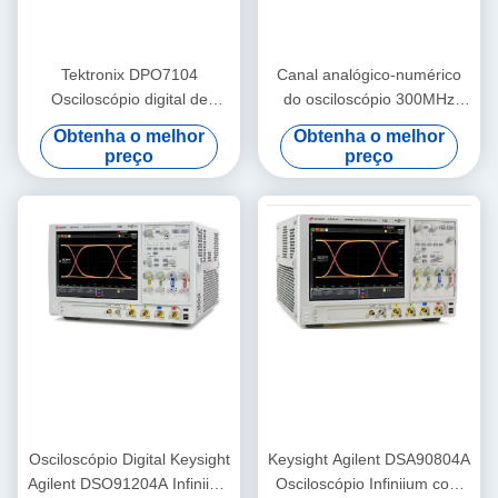
Tektronix DPO7104
Canal analógico-numérico
Osciloscópio digital de
do osciloscópio 300MHz
fósforo com largura de
2.5GS/S 4 de Tektronix
Obtenha o melhor
Obtenha o melhor
banda de 1 GHz, 4 canais e
DPO3034
preço
preço
taxa de amostragem de 10
GS/s
Osciloscópio Digital Keysight
Keysight Agilent DSA90804A
Agilent DSO91204A Infiniium
Osciloscópio Infiniium com