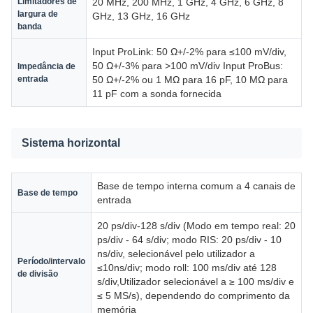
Limitadores de
20 MHz, 200 MHz, 1 GHz, 4 GHz, 6 GHz, 8
largura de
GHz, 13 GHz, 16 GHz
banda
Input ProLink: 50 Ω+/-2% para ≤100 mV/div,
50 Ω+/-3% para >100 mV/div Input ProBus:
Impedância de
entrada
50 Ω+/-2% ou 1 MΩ para 16 pF, 10 MΩ para
11 pF com a sonda fornecida
Sistema horizontal
Base de tempo interna comum a 4 canais de
Base de tempo
entrada
20 ps/div-128 s/div (Modo em tempo real: 20
ps/div - 64 s/div; modo RIS: 20 ps/div - 10
ns/div, selecionável pelo utilizador a
Período/intervalo
≤10ns/div; modo roll: 100 ms/div até 128
de divisão
s/div,Utilizador selecionável a ≥ 100 ms/div e
≤ 5 MS/s), dependendo do comprimento da
memória