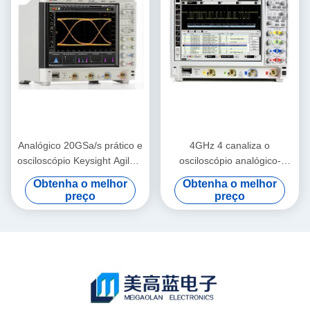
Analógico 20GSa/s prático e
4GHz 4 canaliza o
osciloscópio Keysight Agilent
osciloscópio analógico-
DSOS054A de Digitas
numérico Keysight Agilent
Obtenha o melhor
Obtenha o melhor
DSO9404A
preço
preço