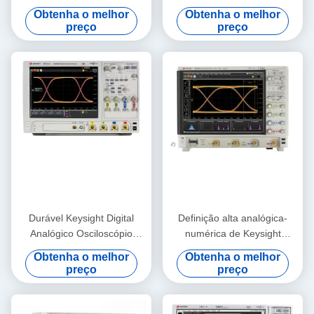
com Largura de Banda de
largura de banda de 8 GHz
Obtenha o melhor
Obtenha o melhor
12 GHz, Amostragem de 40
50 Mpts Memória e análise
preço
preço
GSa/s e Upgrade de
de dados em série
Memória de 1 Gpts
Durável Keysight Digital
Definição alta analógica-
Analógico Osciloscópio
numérica de Keysight
Agilent DSO90404A 4 GHz
MSOS804A do osciloscópio
Obtenha o melhor
Obtenha o melhor
Osciloscópio
de Agilent 8GHz
preço
preço