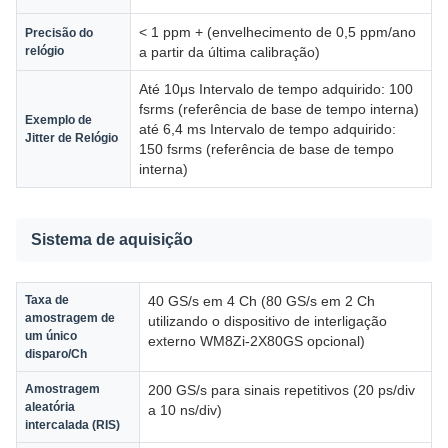
< 1 ppm + (envelhecimento de 0,5 ppm/ano
Precisão do
relógio
a partir da última calibração)
Até 10μs Intervalo de tempo adquirido: 100
fsrms (referência de base de tempo interna)
Exemplo de
até 6,4 ms Intervalo de tempo adquirido:
Jitter de Relógio
150 fsrms (referência de base de tempo
interna)
Sistema de aquisição
Taxa de
40 GS/s em 4 Ch (80 GS/s em 2 Ch
amostragem de
utilizando o dispositivo de interligação
um único
externo WM8Zi-2X80GS opcional)
disparo/Ch
Amostragem
200 GS/s para sinais repetitivos (20 ps/div
aleatória
a 10 ns/div)
intercalada (RIS)