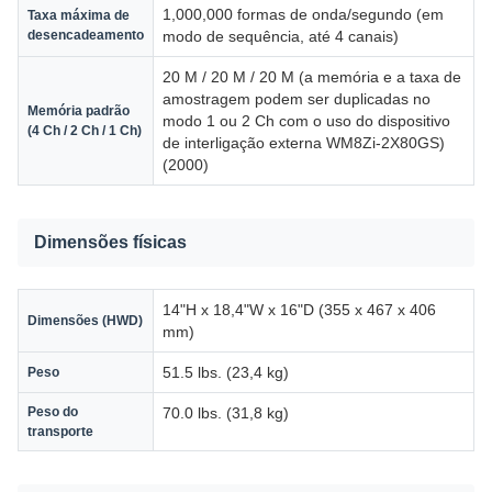
1,000,000 formas de onda/segundo (em
Taxa máxima de
desencadeamento
modo de sequência, até 4 canais)
20 M / 20 M / 20 M (a memória e a taxa de
amostragem podem ser duplicadas no
Memória padrão
modo 1 ou 2 Ch com o uso do dispositivo
(4 Ch / 2 Ch / 1 Ch)
de interligação externa WM8Zi-2X80GS)
(2000)
Dimensões físicas
14"H x 18,4"W x 16"D (355 x 467 x 406
Dimensões (HWD)
mm)
51.5 lbs. (23,4 kg)
Peso
Peso do
70.0 lbs. (31,8 kg)
transporte