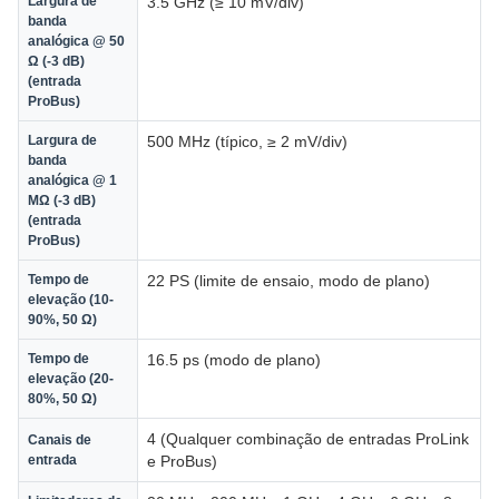
Largura de
3.5 GHz (≥ 10 mV/div)
banda
analógica @ 50
Ω (-3 dB)
(entrada
ProBus)
Largura de
500 MHz (típico, ≥ 2 mV/div)
banda
analógica @ 1
MΩ (-3 dB)
(entrada
ProBus)
Tempo de
22 PS (limite de ensaio, modo de plano)
elevação (10-
90%, 50 Ω)
Tempo de
16.5 ps (modo de plano)
elevação (20-
80%, 50 Ω)
4 (Qualquer combinação de entradas ProLink
Canais de
entrada
e ProBus)